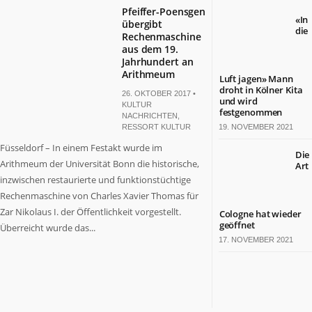
Pfeiffer-Poensgen
«In
übergibt
die
Rechenmaschine
aus dem 19.
Jahrhundert an
Arithmeum
Luft jagen» Mann
droht in Kölner Kita
26. OKTOBER 2017 •
und wird
KULTUR
festgenommen
NACHRICHTEN
,
RESSORT KULTUR
19. NOVEMBER 2021
Füsseldorf – In einem Festakt wurde im
Die
Arithmeum der Universität Bonn die historische,
Art
inzwischen restaurierte und funktionstüchtige
Rechenmaschine von Charles Xavier Thomas für
Zar Nikolaus I. der Öffentlichkeit vorgestellt.
Cologne hat wieder
geöffnet
Überreicht wurde das...
17. NOVEMBER 2021