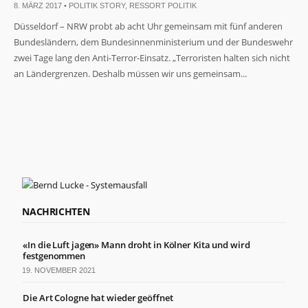
8. MÄRZ 2017 •
POLITIK STORY
,
RESSORT POLITIK
Düsseldorf – NRW probt ab acht Uhr gemeinsam mit fünf anderen
Bundesländern, dem Bundesinnenministerium und der Bundeswehr
zwei Tage lang den Anti-Terror-Einsatz. „Terroristen halten sich nicht
an Ländergrenzen. Deshalb müssen wir uns gemeinsam...
Notwendig
Diese
Cookies
sind nicht
optional. Sie
werden
benötigt,
damit die
Website
NACHRICHTEN
funktioniert.
«In die Luft jagen» Mann droht in Kölner Kita und wird
festgenommen
Statistiken
19. NOVEMBER 2021
Damit wir die
Funktionalität
Die Art Cologne hat wieder geöffnet
und Struktur