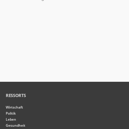
von der
Website.
Marketing
Indem Sie Ihre
Interessen und Ihr
Verhalten beim
Besuch unserer
Website mitteilen,
erhöhen Sie die
Wahrscheinlichkeit,
personalisierte
Inhalte und
Angebote zu
sehen.
RESSORTS
Wirtschaft
Politik
Leben
Gesundheit