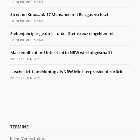
der Website
17. NOVEMBER 2021
basierend
auf der
Streit im Kinosaal: 17 Menschen mit Reizgas verletzt
Nutzung der
14. NOVEMBER 2021
Website
verbessern
Siebenjähriger getötet – unter Steinkreuz eingeklemmt
können.
12. NOVEMBER 2021
Maskenpflicht im Unterricht in NRW wird abgeschafft
Erfahrung
28. OKTOBER 2021
Damit unsere
Website
Laschet tritt am Montag als NRW-Ministerpräsident zurück
während
Ihres
22. OKTOBER 2021
Besuchs so
gut wie
möglich
funktioniert.
Wenn Sie
diese Cookies
ablehnen,
verschwinden
TERMINE
einige
Funktionen
Keine Veranstaltung