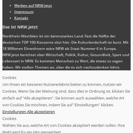
Werben auf NRW.jetzt
Impressum
Kontakt
Das ist NRW.jetzt
Nordrhein-Westfalen ist ein bärenstarkes Land. Fast die Hälfte der
deutschen TOP 100-Konzerne sitzt hier. Die Kulturlandschaft ist bunt. Mit
18 Millionen Einwohnern wäre NRW als Staat Nummer 6 in Europa.
NRW.jetzt berichtet über Wirtschaft, Politik, Kultur, Gesundheit, Sport und
Lebensart in NRW. Es kommen Menschen zu Wort, die etwas zu sagen
haben. Wir stoßen Themen an, über die es sich nachzudenken lohnt.
Cookies
Um Ihnen ein besseres Nutzererlebnis bieten zu können, nutzen wir
Cookies. Wenn Sie der Meinung sind, dass dies in Ordnung ist, klicken Sie
einfach auf "Alle akzeptieren". Sie können auch auswählen, welche Art
von Cookies Sie möchten, indem Sie auf "Einstellungen" klicken.
Einstellungen
Alle akzeptieren
Cookies
Wählen Sie aus, welche Art von Cookies akzeptiert werden sollen. Ihre
Wahl wird für ein Jahr gespeichert.