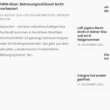
NRW-Kitas: Betreuungsschlüssel leicht
«In
verbessert
die
24. AUGUST 2015 •
POLITIK NACHRICHTEN
,
RESSORT
POLITIK
Gütersloh – Auf eine vollzeitbeschäftigte Kita-
Luft jagen» Mann
droht in Kölner Kita
Fachkraft kommen in Nordrhein-Westfalen
und wird
durchschnittlich 3,6 ganztags betreute Krippen-
festgenommen
oder 9,5 Kindergartenkinder. Das geht aus dem
19. NOVEMBER 2021
aktuellen „Ländermonitor Frühkindliche
Die
Bildungssysteme“ der...
Art
Cologne hat wieder
geöffnet
17. NOVEMBER 2021