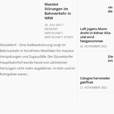
Massive
«In
Störungen im
die
Bahnverkehr in
NRW
19. JULI 2017 •
Luft jagen» Mann
RESSORT
droht in Kölner Kita
WIRTSCHAFT
,
und wird
WIRTSCHAFT STORY
festgenommen
Düsseldorf – Eine Stellwerkstörung sorgt im
19. NOVEMBER 2021
Bahnverkehr in Nordrhein-Westfalen für massive
Verspätungen und Zugausfälle. Der Düsseldorfer
Die
Art
Hauptbahnhof wurde heute von zahlreichen
Fernzügen nicht mehr angefahren. In Köln und im
Ruhrgebiet waren...
Cologne hat wieder
geöffnet
17. NOVEMBER 2021