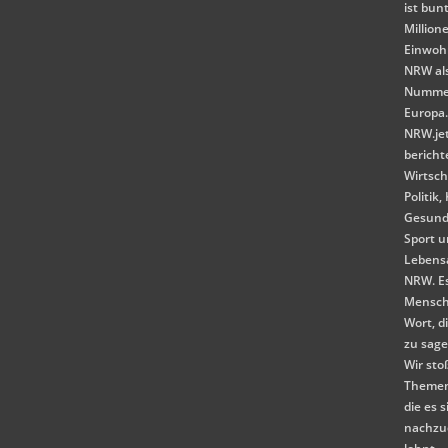
ist bunt
Million
Einwoh
NRW als
Nummer
Europa
NRW.je
bericht
Wirtsch
Politik,
Gesund
Sport 
Lebensa
NRW. E
Mensch
Wort, d
zu sag
Wir st
Themen
die es s
nachzu