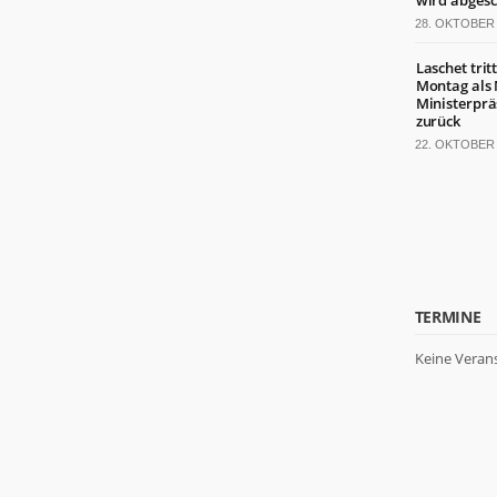
wird abgesc
28. OKTOBER 
Laschet trit
Montag als
Ministerprä
zurück
22. OKTOBER 
TERMINE
Keine Veran