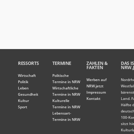
RESSORTS
TERMINE
ZAHLEN &
DAS I
FAKTEN
NRW.J
Wirtschaft
Politische
Werben auf
Nordrh
Politik
Termine in NRW
NRW.jetzt
Westfal
Leben
Wirtschaftliche
Impressum
bärens
Gesundheit
Termine in NRW
Kontakt
Land. F
Kultur
Kulturelle
Hälfte 
Sport
Termine in NRW
deutsc
Lebensart-
100-Ko
Termine in NRW
sitzt hi
Kulturl