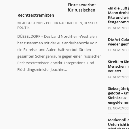
Einreiseverbot
«In die Luft
für russischen
Mann droht 
Rechtsextremisten
Kita und wi
festgenom
30. AUGUST 2019 •
POLITIK NACHRICHTEN
,
RESSORT
POLITIK
19. NOVEMBE
DÜSSELDORF – Das Land Nordrhein-Westfalen
Die Art Col
hat zusammen mit der Ausländerbehörde Köln
wieder geöf
ein Einreise- und Aufenthaltsverbot für den
17. NOVEMBE
gesamten Schengenraum gegen einen russischen
Streit im Ki
Rechtsextremisten erwirkt. Integrations- und
Menschen mi
Flüchtlingsminister Joachim...
verletzt
14. NOVEMBE
Siebenjähri
getötet – un
Steinkreuz
eingeklemm
12. NOVEMBE
Maskenpflic
Unterricht 