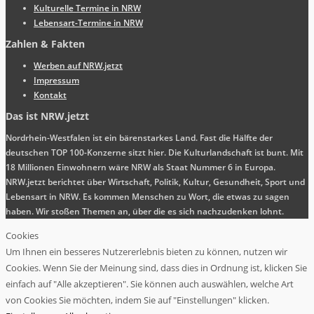
Kulturelle Termine in NRW
Lebensart-Termine in NRW
Zahlen & Fakten
Werben auf NRW.jetzt
Impressum
Kontakt
Das ist NRW.jetzt
Nordrhein-Westfalen ist ein bärenstarkes Land. Fast die Hälfte der
deutschen TOP 100-Konzerne sitzt hier. Die Kulturlandschaft ist bunt. Mit
18 Millionen Einwohnern wäre NRW als Staat Nummer 6 in Europa.
NRW.jetzt berichtet über Wirtschaft, Politik, Kultur, Gesundheit, Sport und
Lebensart in NRW. Es kommen Menschen zu Wort, die etwas zu sagen
haben. Wir stoßen Themen an, über die es sich nachzudenken lohnt.
Cookies
Um Ihnen ein besseres Nutzererlebnis bieten zu können, nutzen wir
Cookies. Wenn Sie der Meinung sind, dass dies in Ordnung ist, klicken Sie
einfach auf "Alle akzeptieren". Sie können auch auswählen, welche Art
von Cookies Sie möchten, indem Sie auf "Einstellungen" klicken.