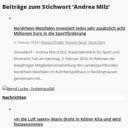
Beiträge zum Stichwort ‘Andrea Milz’
Nordrhein-Westfalen investiert jedes Jahr zusätzlich acht
Millionen Euro in die Sportförderung
4. Februar 2018 •
Ressort Politik
,
Ressort Sport
,
Sport Story
Düsseldorf – Andrea Milz (CDU), Staatssekretärin für Sport und
Ehrenamt, hat am Samstag, 3. Februar 2018, im Rahmen der
diesjährigen Mitgliederversammlung des Landessportbundes
Nordrhein-Westfalen im Ruhrfestspielhaus in Recklinghausen
gemeinsam mit...
Nachrichten
«In die Luft jagen» Mann droht in Kölner Kita und wird
festgenommen