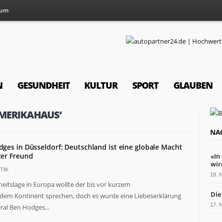
sum
N
GESUNDHEIT
KULTUR
SPORT
GLAUBEN
AMERIKAHAUS’
NA
ges in Düsseldorf: Deutschland ist eine globale Macht
ter Freund
«In
wir
TIK
19.
eitslage in Europa wollte der bis vor kurzem
Die
dem Kontinent sprechen, doch es wurde eine Liebeserklärung
17.
al Ben Hodges...