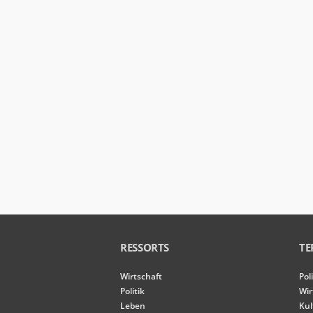
der Website
basierend
auf der
Nutzung der
Website
verbessern
können.
Erfahrung
Damit unsere
Website
während
Ihres
Besuchs so
gut wie
möglich
funktioniert.
Wenn Sie
RESSORTS
TE
diese Cookies
ablehnen,
Wirtschaft
Pol
verschwinden
einige
Politik
Wir
Funktionen
Leben
Kul