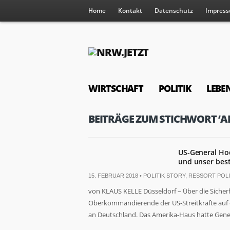
Home
Kontakt
Datenschutz
Impres
WIRTSCHAFT
POLITIK
LEBE
BEITRÄGE ZUM STICHWORT ‘
US-General Hod
und unser bes
15. FEBRUAR 2018 •
POLITIK STORY
,
RESSORT POLI
von KLAUS KELLE Düsseldorf – Über die Sicherh
Oberkommandierende der US-Streitkräfte auf 
an Deutschland. Das Amerika-Haus hatte Gener