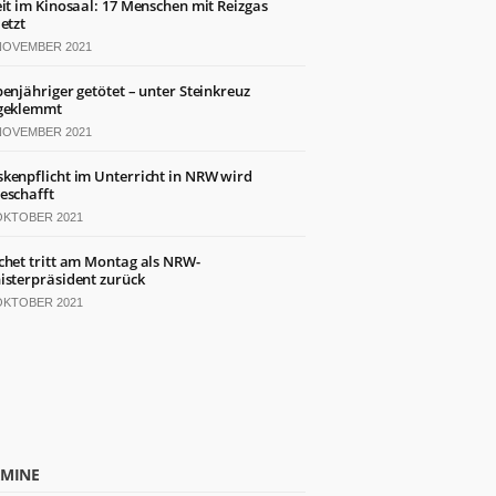
eit im Kinosaal: 17 Menschen mit Reizgas
letzt
 NOVEMBER 2021
benjähriger getötet – unter Steinkreuz
geklemmt
 NOVEMBER 2021
kenpflicht im Unterricht in NRW wird
eschafft
 OKTOBER 2021
chet tritt am Montag als NRW-
isterpräsident zurück
 OKTOBER 2021
RMINE