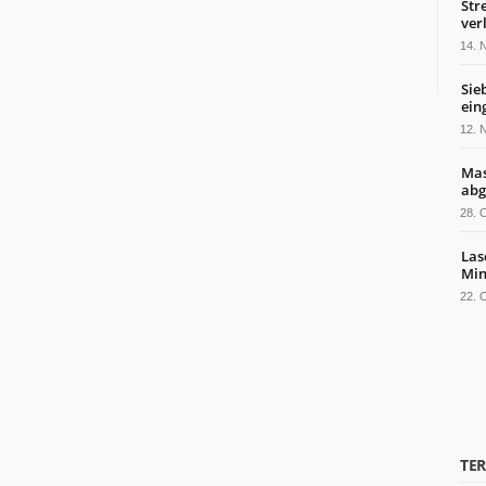
Str
ver
14.
Sie
ein
12.
Mas
abg
28.
Las
Min
22.
TE