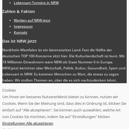
Lebensart-Termine in NRW
Zahlen & Fakten
Werben auf NRW.jetzt
Impressum
Kontakt
Das ist NRW.jetzt
Nordrhein-Westfalen ist ein bärenstarkes Land. Fast die Hälfte der
deutschen TOP 100-Konzerne sitzt hier. Die Kulturlandschaft ist bunt. Mit
18 Millionen Einwohnern wäre NRW als Staat Nummer 6 in Europa.
NRW.jetzt berichtet über Wirtschaft, Politik, Kultur, Gesundheit, Sport und
Lebensart in NRW. Es kommen Menschen zu Wort, die etwas zu sagen
haben. Wir stoßen Themen an, über die es sich nachzudenken lohnt.
Cookies
Um Ihnen ein besseres Nutzererlebnis bieten zu können, nutzen wir
Cookies. Wenn Sie der Meinung sind, dass dies in Ordnung ist, klicken Sie
einfach auf "Alle akzeptieren". Sie können auch auswählen, welche Art
von Cookies Sie möchten, indem Sie auf "Einstellungen" klicken.
Einstellungen
Alle akzeptieren