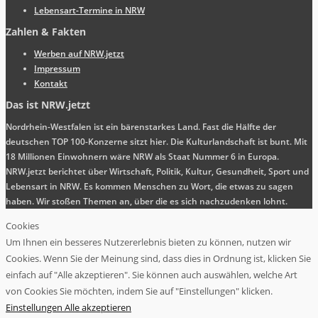
Lebensart-Termine in NRW
Zahlen & Fakten
Werben auf NRW.jetzt
Impressum
Kontakt
Das ist NRW.jetzt
Nordrhein-Westfalen ist ein bärenstarkes Land. Fast die Hälfte der
deutschen TOP 100-Konzerne sitzt hier. Die Kulturlandschaft ist bunt. Mit
18 Millionen Einwohnern wäre NRW als Staat Nummer 6 in Europa.
NRW.jetzt berichtet über Wirtschaft, Politik, Kultur, Gesundheit, Sport und
Lebensart in NRW. Es kommen Menschen zu Wort, die etwas zu sagen
haben. Wir stoßen Themen an, über die es sich nachzudenken lohnt.
Cookies
Um Ihnen ein besseres Nutzererlebnis bieten zu können, nutzen wir
Cookies. Wenn Sie der Meinung sind, dass dies in Ordnung ist, klicken Sie
einfach auf "Alle akzeptieren". Sie können auch auswählen, welche Art
von Cookies Sie möchten, indem Sie auf "Einstellungen" klicken.
Einstellungen
Alle akzeptieren