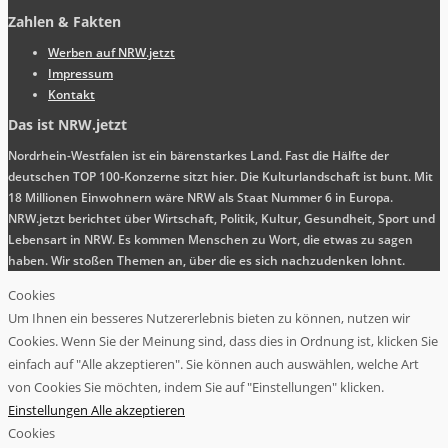
Zahlen & Fakten
Werben auf NRW.jetzt
Impressum
Kontakt
Das ist NRW.jetzt
Nordrhein-Westfalen ist ein bärenstarkes Land. Fast die Hälfte der
deutschen TOP 100-Konzerne sitzt hier. Die Kulturlandschaft ist bunt. Mit
18 Millionen Einwohnern wäre NRW als Staat Nummer 6 in Europa.
NRW.jetzt berichtet über Wirtschaft, Politik, Kultur, Gesundheit, Sport und
Lebensart in NRW. Es kommen Menschen zu Wort, die etwas zu sagen
haben. Wir stoßen Themen an, über die es sich nachzudenken lohnt.
Cookies
Um Ihnen ein besseres Nutzererlebnis bieten zu können, nutzen wir
Cookies. Wenn Sie der Meinung sind, dass dies in Ordnung ist, klicken Sie
einfach auf "Alle akzeptieren". Sie können auch auswählen, welche Art
von Cookies Sie möchten, indem Sie auf "Einstellungen" klicken.
Einstellungen
Alle akzeptieren
Cookies