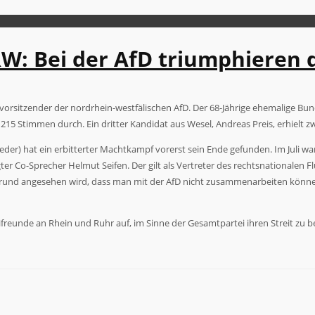
W: Bei der AfD triumphieren 
sitzender der nordrhein-westfälischen AfD. Der 68-Jährige ehemalige Bund
 Stimmen durch. Ein dritter Kandidat aus Wesel, Andreas Preis, erhielt z
er) hat ein erbitterter Machtkampf vorerst sein Ende gefunden. Im Juli w
r Co-Sprecher Helmut Seifen. Der gilt als Vertreter des rechtsnationalen 
rund angesehen wird, dass man mit der AfD nicht zusammenarbeiten könne.
rteifreunde an Rhein und Ruhr auf, im Sinne der Gesamtpartei ihren Streit z