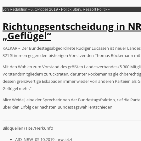
von
Redaktion
• 6. Oktober 2019 •
Politik Story
,
Ressort Politik
•
Richtungsentscheidung in NR
„Geflügel“
KALKAR – Der Bundestagsabgeordnete Rüdiger Lucassen ist neuer Landesvor
321 Stimmen gegen den bisherigen Vorsitzenden Thomas Röckemann mit 215
Mit den Wahlen zum Vorstand des größten Landesverbandes (5.300 Mitglied
Vorstandsmitgliedern zurücktraten, darunter Röckemanns gleichberechtigte
dessen grenzwertige Eskapaden immer wieder von anderen Parteien als G
Geflügel mehr.“
Alice Weidel, eine der Sprecherinnen der Bundestagsfraktion, rief die Pa
über den Erfolg der nächsten Bundestagswahl entschieden.
Bildquellen (Titel/Herkunft)
AfD_NRW_05.10.2019: nrw.jetzt