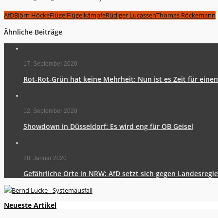
AfD
Björn Höcke
Flügel
Flügelkämpfe
Rüdiger Lucassen
Thomas Röckemann
Ähnliche Beiträge
17. September 2020
Rot-Rot-Grün hat keine Mehrheit: Nun ist es Zeit für eine
12. September 2020
Showdown in Düsseldorf: Es wird eng für OB Geisel
28. Januar 2020
Gefährliche Orte in NRW: AfD setzt sich gegen Landesregi
Neueste Artikel