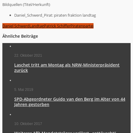
Bildquellen (Titel/Herkunft)
Daniel_Schwerd_Pirat: piraten fraktion landtag
Daniel Schwerd
Landtag
Patrick Schiffer
Piratenpartei
Ähnliche Beiträge
22. Oktober 2021
Laschet tritt am Montag als NRW-Ministerpräsident
zurück
5. Mai 2019
SPD-Abgeordneter Guido van den Berg im Alter von 44
Jahren gestorben
10. Oktober 2017