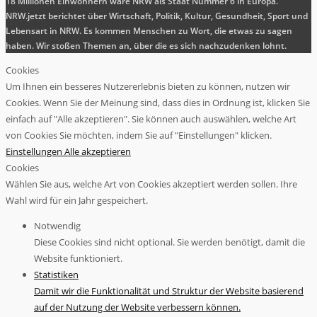
18 Millionen Einwohnern wäre NRW als Staat Nummer 6 in Europa.
NRW.jetzt berichtet über Wirtschaft, Politik, Kultur, Gesundheit, Sport und
Lebensart in NRW. Es kommen Menschen zu Wort, die etwas zu sagen
haben. Wir stoßen Themen an, über die es sich nachzudenken lohnt.
Cookies
Um Ihnen ein besseres Nutzererlebnis bieten zu können, nutzen wir
Cookies. Wenn Sie der Meinung sind, dass dies in Ordnung ist, klicken Sie
einfach auf "Alle akzeptieren". Sie können auch auswählen, welche Art
von Cookies Sie möchten, indem Sie auf "Einstellungen" klicken.
Einstellungen
Alle akzeptieren
Cookies
Wählen Sie aus, welche Art von Cookies akzeptiert werden sollen. Ihre
Wahl wird für ein Jahr gespeichert.
Notwendig
Diese Cookies sind nicht optional. Sie werden benötigt, damit die
Website funktioniert.
Statistiken
Damit wir die Funktionalität und Struktur der Website basierend
auf der Nutzung der Website verbessern können.