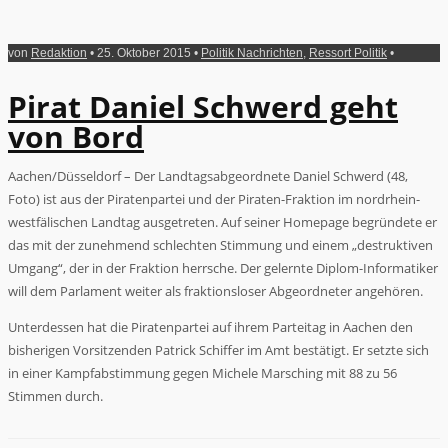
von
Redaktion
• 25. Oktober 2015 •
Politik Nachrichten
,
Ressort Politik
•
Pirat Daniel Schwerd geht
von Bord
Aachen/Düsseldorf – Der Landtagsabgeordnete Daniel Schwerd (48,
Foto) ist aus der Piratenpartei und der Piraten-Fraktion im nordrhein-
westfälischen Landtag ausgetreten. Auf seiner Homepage begründete er
das mit der zunehmend schlechten Stimmung und einem „destruktiven
Umgang“, der in der Fraktion herrsche. Der gelernte Diplom-Informatiker
will dem Parlament weiter als fraktionsloser Abgeordneter angehören.
Unterdessen hat die Piratenpartei auf ihrem Parteitag in Aachen den
bisherigen Vorsitzenden Patrick Schiffer im Amt bestätigt. Er setzte sich
in einer Kampfabstimmung gegen Michele Marsching mit 88 zu 56
Stimmen durch.