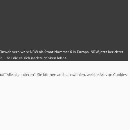
nen Einwohnern wäre NRW als Staat Nummer 6 in Europa. NRW.jetzt berichtet
n, über die es sich nachzudenken lohnt.
auf "Alle akzeptieren". Sie können auch auswählen, welche Art von Cookies