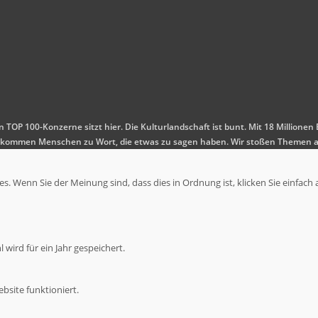
en TOP 100-Konzerne sitzt hier. Die Kulturlandschaft ist bunt. Mit 18 Millio
 Es kommen Menschen zu Wort, die etwas zu sagen haben. Wir stoßen Themen a
. Wenn Sie der Meinung sind, dass dies in Ordnung ist, klicken Sie einfach 
wird für ein Jahr gespeichert.
bsite funktioniert.