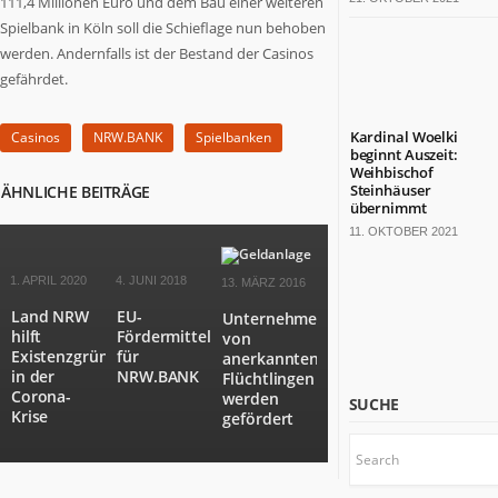
111,4 Millionen Euro und dem Bau einer weiteren
bärenstarkes
Spielbank in Köln soll die Schieflage nun behoben
Land.
werden. Andernfalls ist der Bestand der Casinos
Fast
gefährdet.
die
Hälfte
der
Kardinal Woelki
Casinos
NRW.BANK
Spielbanken
deutschen
beginnt Auszeit:
Weihbischof
TOP
Steinhäuser
ÄHNLICHE BEITRÄGE
100-
übernimmt
Konzerne
11. OKTOBER 2021
sitzt
hier.
1. APRIL 2020
4. JUNI 2018
13. MÄRZ 2016
Die
Land NRW
EU-
Kulturlandschaft
Unternehmensgründungen
hilft
Fördermittel
von
ist
Existenzgründern
für
anerkannten
bunt.
in der
NRW.BANK
Flüchtlingen
Mit
Corona-
werden
SUCHE
18
Krise
gefördert
Millionen
Einwohnern
wäre