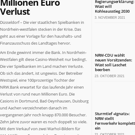
Millionen Euro
Regierungserklärung:
Termine
Wüst will
Verlust
in
Kohleausstieg 2030
NRW
3. NOVEMBER 2021
Düsseldorf – Die vier staatlichen Spielbanken in
Nordrhein-westfalen stecken in der Krise. Das
ZAHLEN
&
geht aus einer Vorlage für den haushalts- und
FAKTEN
Finanzausschuss des Landtages hervor.
Am Ende gewinnt immer die Bank. In Nordrhein-
Werben
NRW-CDU wählt
auf
Westfalen gilt diese Casino-Weisheit nur bedingt.
neuen Vorsitzenden:
Wüst soll Laschet
NRW.jetzt
Die vier Spielbanken im Land machen Verluste.
beerben
Impressum
Ob sich das ändert, ist ungewiss. Der Betreiber
23. OKTOBER 2021
Kontakt
Westspiel, eine 100prozentige Tochter der
NRW.Bank erwartet für das laufende Jahr einen
DAS
Verlust von rund neun Millionen Euro. Die
IST
NRW.JETZT
Casions in Dortmund, Bad Oeynhausen, Duisburg
und Aachen verzeichneten danach im
Nordrhein-
Sturmtief «Ignatz»:
vergangenen Jahr noch knapp 870.000 Besucher.
NRW stellt
Westfalen
Zehn Jahre zuvor waren es noch doppelt so viele.
Fernverkehr komplett
ist
ein
Mit dem Verkauf von zwei Warhol-Bildern für
ein
21. OKTOBER 2021