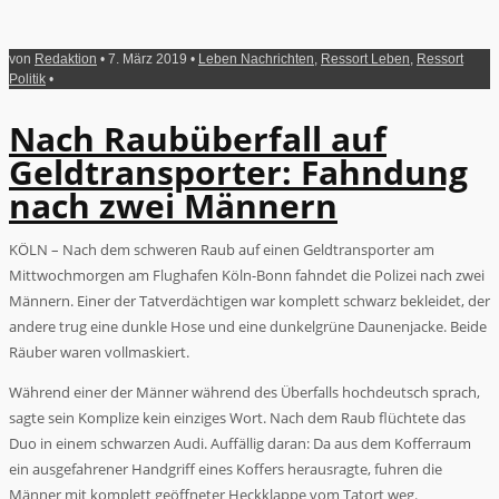
von
Redaktion
• 7. März 2019 •
Leben Nachrichten
,
Ressort Leben
,
Ressort
Politik
•
Nach Raubüberfall auf
Geldtransporter: Fahndung
nach zwei Männern
KÖLN – Nach dem schweren Raub auf einen Geldtransporter am
Mittwochmorgen am Flughafen Köln-Bonn fahndet die Polizei nach zwei
Männern. Einer der Tatverdächtigen war komplett schwarz bekleidet, der
andere trug eine dunkle Hose und eine dunkelgrüne Daunenjacke. Beide
Räuber waren vollmaskiert.
Während einer der Männer während des Überfalls hochdeutsch sprach,
sagte sein Komplize kein einziges Wort. Nach dem Raub flüchtete das
Duo in einem schwarzen Audi. Auffällig daran: Da aus dem Kofferraum
ein ausgefahrener Handgriff eines Koffers herausragte, fuhren die
Männer mit komplett geöffneter Heckklappe vom Tatort weg.