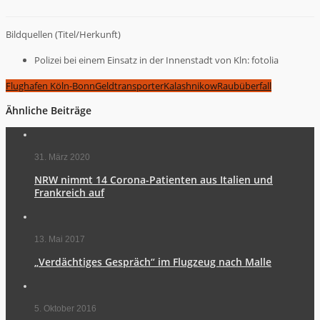
Bildquellen (Titel/Herkunft)
Polizei bei einem Einsatz in der Innenstadt von Kln: fotolia
Flughafen Köln-Bonn
Geldtransporter
Kalashnikow
Raubüberfall
Ähnliche Beiträge
31. März 2020
NRW nimmt 14 Corona-Patienten aus Italien und
Frankreich auf
13. Mai 2017
„Verdächtiges Gespräch“ im Flugzeug nach Malle
5. Oktober 2016