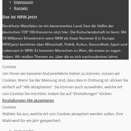
Impressum
Kontakt
Das ist NRW.jetzt
Nordrhein-Westfalen ist ein bärenstarkes Land. Fast die Hälfte der
deutschen TOP 100-Konzerne sitzt hier. Die Kulturlandschaft ist bunt. Mit
18 Millionen Einwohnern wäre NRW als Staat Nummer 6 in Europa.
NRW.jetzt berichtet über Wirtschaft, Politik, Kultur, Gesundheit, Sport und
Lebensart in NRW. Es kommen Menschen zu Wort, die etwas zu sagen
haben. Wir stoßen Themen an, über die es sich nachzudenken lohnt.
Cookies
Um Ihnen ein besseres Nutzererlebnis bieten zu können, nutzen wir
Cookies. Wenn Sie der Meinung sind, dass dies in Ordnung ist, klicken Sie
einfach auf "Alle akzeptieren". Sie können auch auswählen, welche Art
von Cookies Sie möchten, indem Sie auf "Einstellungen" klicken.
Einstellungen
Alle akzeptieren
Cookies
Wählen Sie aus, welche Art von Cookies akzeptiert werden sollen. Ihre
Wahl wird für ein Jahr gespeichert.
Notwendig