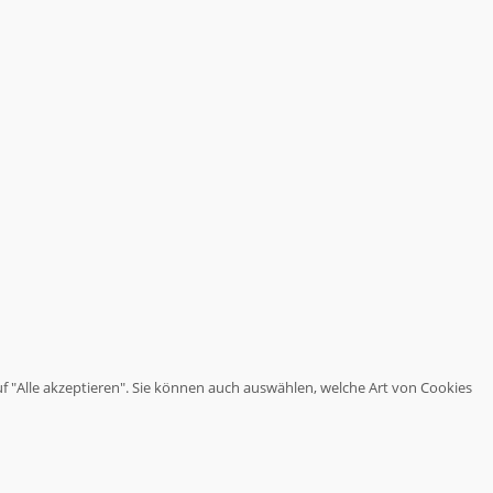
haben.
Wir
stoßen
Themen
an,
über
die
es
sich
nachzudenken
lohnt.
uf "Alle akzeptieren". Sie können auch auswählen, welche Art von Cookies