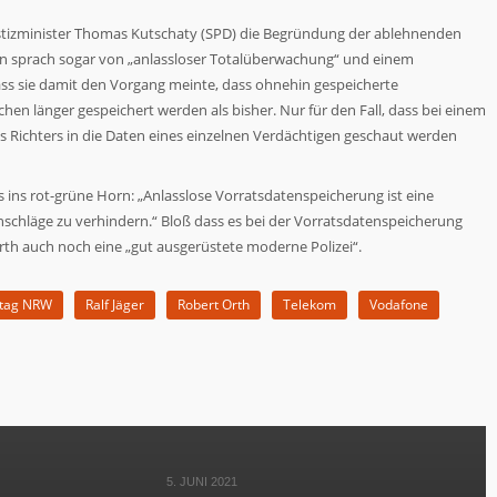
ustizminister Thomas Kutschaty (SPD) die Begründung der ablehnenden
nen sprach sogar von „anlassloser Totalüberwachung“ und einem
ass sie damit den Vorgang meinte, dass ohnehin gespeicherte
n länger gespeichert werden als bisher. Nur für den Fall, dass bei einem
 Richters in die Daten eines einzelnen Verdächtigen geschaut werden
s ins rot-grüne Horn: „Anlasslose Vorratsdatenspeicherung ist eine
schläge zu verhindern.“ Bloß dass es bei der Vorratsdatenspeicherung
th auch noch eine „gut ausgerüstete moderne Polizei“.
tag NRW
Ralf Jäger
Robert Orth
Telekom
Vodafone
5. JUNI 2021