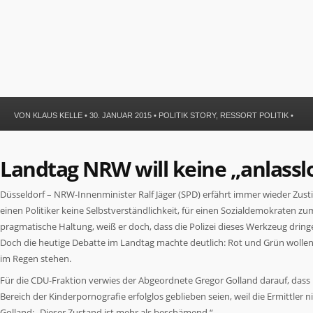
VON
KLAUS KELLE
• 30. JANUAR 2015 •
POLITIK STORY
,
RESSORT POLITIK
•
Landtag NRW will keine „anlass
Düsseldorf – NRW-Innenminister Ralf Jäger (SPD) erfährt immer wieder Zus
einen Politiker keine Selbstverständlichkeit, für einen Sozialdemokraten 
pragmatische Haltung, weiß er doch, dass die Polizei dieses Werkzeug dring
Doch die heutige Debatte im Landtag machte deutlich: Rot und Grün wollen 
im Regen stehen.
Für die CDU-Fraktion verwies der Abgeordnete Gregor Golland darauf, dass i
Bereich der Kinderpornografie erfolglos geblieben seien, weil die Ermittler
Golland: „Dieser Zustand ist mehr als beschämend.“