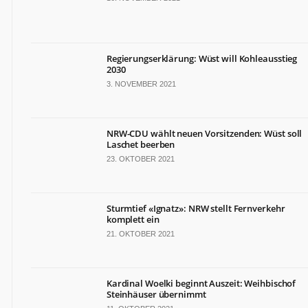
TERMINE
Politische
Termine
Regierungserklärung: Wüst will Kohleausstieg
in
2030
NRW
3. NOVEMBER 2021
Wirtschaftliche
Termine
in
NRW-CDU wählt neuen Vorsitzenden: Wüst soll
NRW
Laschet beerben
Kulturelle
23. OKTOBER 2021
Termine
in
NRW
Sturmtief «Ignatz»: NRW stellt Fernverkehr
Lebensart-
komplett ein
Termine
21. OKTOBER 2021
in
NRW
Kardinal Woelki beginnt Auszeit: Weihbischof
ZAHLEN
&
Steinhäuser übernimmt
FAKTEN