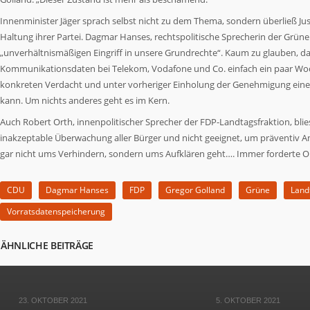
Innenminister Jäger sprach selbst nicht zu dem Thema, sondern überließ J
Haltung ihrer Partei. Dagmar Hanses, rechtspolitische Sprecherin der Grü
„unverhältnismäßigen Eingriff in unsere Grundrechte“. Kaum zu glauben, d
Kommunikationsdaten bei Telekom, Vodafone und Co. einfach ein paar Woche
konkreten Verdacht und unter vorheriger Einholung der Genehmigung eines
kann. Um nichts anderes geht es im Kern.
Auch Robert Orth, innenpolitischer Sprecher der FDP-Landtagsfraktion, blie
inakzeptable Überwachung aller Bürger und nicht geeignet, um präventiv An
gar nicht ums Verhindern, sondern ums Aufklären geht…. Immer forderte Or
CDU
Dagmar Hanses
FDP
Gregor Golland
Grüne
Land
Vorratsdatenspeicherung
ÄHNLICHE BEITRÄGE
23. OKTOBER 2021
5. OKTOBER 2021