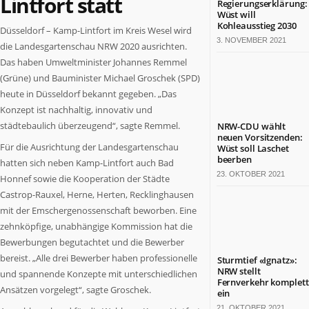
Lintfort statt
Regierungserklärung:
Termine
Wüst will
in
Kohleausstieg 2030
Düsseldorf – Kamp-Lintfort im Kreis Wesel wird
NRW
3. NOVEMBER 2021
die Landesgartenschau NRW 2020 ausrichten.
Das haben Umweltminister Johannes Remmel
ZAHLEN
(Grüne) und Bauminister Michael Groschek (SPD)
&
FAKTEN
heute in Düsseldorf bekannt gegeben. „Das
Konzept ist nachhaltig, innovativ und
Werben
städtebaulich überzeugend“, sagte Remmel.
NRW-CDU wählt
auf
neuen Vorsitzenden:
Für die Ausrichtung der Landesgartenschau
Wüst soll Laschet
NRW.jetzt
beerben
hatten sich neben Kamp-Lintfort auch Bad
Impressum
23. OKTOBER 2021
Kontakt
Honnef sowie die Kooperation der Städte
Castrop-Rauxel, Herne, Herten, Recklinghausen
DAS
mit der Emschergenos­senschaft beworben. Eine
IST
zehnköpfige, unabhängige Kommission hat die
NRW.JETZT
Bewerbungen begutachtet und die Bewerber
bereist. „Alle drei Bewerber haben professionelle
Nordrhein-
Sturmtief «Ignatz»:
NRW stellt
Westfalen
und spannende Konzepte mit unterschiedlichen
Fernverkehr komplett
ist
Ansätzen vorgelegt“, sagte Groschek.
ein
ein
21. OKTOBER 2021