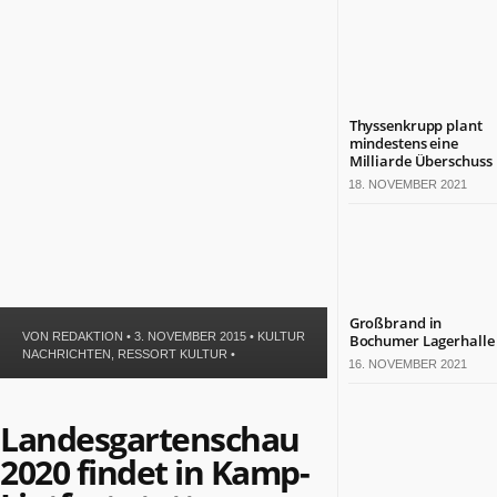
Politik
Leben
Gesundheit
Kultur
Sport
Thyssenkrupp plant
mindestens eine
Milliarde Überschuss
TERMINE
18. NOVEMBER 2021
Politische
Termine
in
NRW
Wirtschaftliche
Großbrand in
Termine
VON
REDAKTION
• 3. NOVEMBER 2015 •
KULTUR
Bochumer Lagerhalle
in
NACHRICHTEN
,
RESSORT KULTUR
•
16. NOVEMBER 2021
NRW
Kulturelle
Termine
Landesgartenschau
in
2020 findet in Kamp-
NRW
Lebensart-