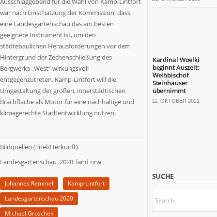
Ausschlaggebend für die Wahl von Kamp-Lintfort
bärenstarkes
war nach Einschätzung der Kommission, dass
Land.
eine Landesgartenschau das am besten
Fast
geeignete Instrument ist, um den
die
städtebaulichen Herausforderungen vor dem
Hälfte
der
Hintergrund der Zechenschließung des
Kardinal Woelki
deutschen
beginnt Auszeit:
Bergwerks „West“ wirkungsvoll
Weihbischof
TOP
entgegenzutreten. Kamp-Lintfort will die
Steinhäuser
100-
Umgestaltung der großen, innerstädtischen
übernimmt
Konzerne
Brachfläche als Motor für eine nachhaltige und
11. OKTOBER 2021
sitzt
klimagerechte Stadtentwicklung nutzen.
hier.
Die
Kulturlandschaft
Bildquellen (Titel/Herkunft)
ist
bunt.
Landesgartenschau_2020: land nrw
Mit
SUCHE
18
Johannes Remmel
Kamp-Lintfort
Millionen
Landesgartenschau 2020
Einwohnern
wäre
Michael Groschek