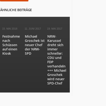
NRW
als
ÄHNLICHE BEITRÄGE
Staat
Nummer
6
in
15. MAI 2018
11. JUNI 2017
19. MAI 2017
Europa.
NRW.jetzt
Festnahme
Michael
NRW-
nach
Groschek ist
Karussel
berichtet
Schüssen
neuer Chef
dreht sich
über
auf einen
der NRW-
immer
Wirtschaft,
Kiosk
SPD
schneller:
Politik,
CDU und
Kultur,
FDP
Gesundheit,
verhandeln
+++ Michael
Sport
Groschek
und
wird neuer
Lebensart
SPD-Chef
in
NRW.
Es
kommen
Menschen