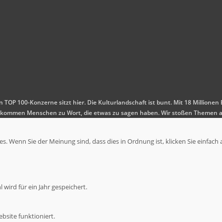
en TOP 100-Konzerne sitzt hier. Die Kulturlandschaft ist bunt. Mit 18 Millio
 Es kommen Menschen zu Wort, die etwas zu sagen haben. Wir stoßen Themen a
. Wenn Sie der Meinung sind, dass dies in Ordnung ist, klicken Sie einfach 
wird für ein Jahr gespeichert.
bsite funktioniert.