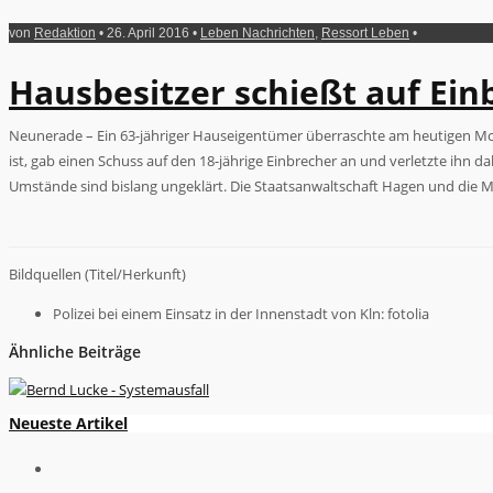
von
Redaktion
• 26. April 2016 •
Leben Nachrichten
,
Ressort Leben
•
Hausbesitzer schießt auf Ein
Neunerade – Ein 63-jähriger Hauseigentümer überraschte am heutigen Morg
ist, gab einen Schuss auf den 18-jährige Einbrecher an und verletzte ihn d
Umstände sind bislang ungeklärt. Die Staatsanwaltschaft Hagen und di
Bildquellen (Titel/Herkunft)
Polizei bei einem Einsatz in der Innenstadt von Kln: fotolia
Ähnliche Beiträge
Neueste Artikel