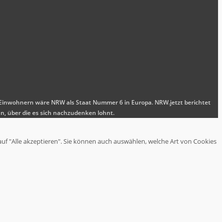
nen Einwohnern wäre NRW als Staat Nummer 6 in Europa. NRW.jetzt berichtet
n, über die es sich nachzudenken lohnt.
auf "Alle akzeptieren". Sie können auch auswählen, welche Art von Cookies