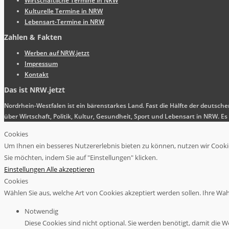
Wirtschaftliche Termine in NRW
Kulturelle Termine in NRW
Lebensart-Termine in NRW
Zahlen & Fakten
Werben auf NRW.jetzt
Impressum
Kontakt
Das ist NRW.jetzt
Nordrhein-Westfalen ist ein bärenstarkes Land. Fast die Hälfte der deutsch
über Wirtschaft, Politik, Kultur, Gesundheit, Sport und Lebensart in NRW.
Cookies
Um Ihnen ein besseres Nutzererlebnis bieten zu können, nutzen wir Cookies
Sie möchten, indem Sie auf "Einstellungen" klicken.
Einstellungen
Alle akzeptieren
Cookies
Wählen Sie aus, welche Art von Cookies akzeptiert werden sollen. Ihre Wahl 
Notwendig
Diese Cookies sind nicht optional. Sie werden benötigt, damit die We