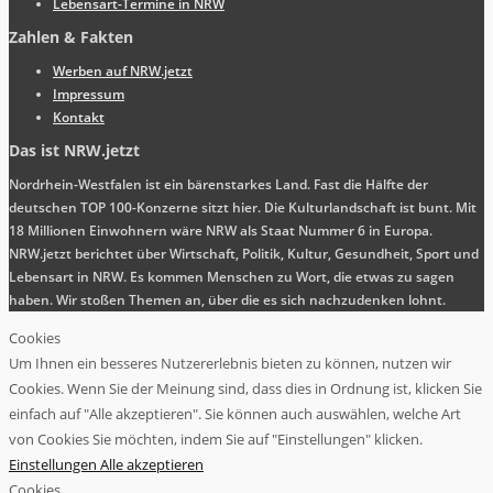
Lebensart-Termine in NRW
Zahlen & Fakten
Werben auf NRW.jetzt
Impressum
Kontakt
Das ist NRW.jetzt
Nordrhein-Westfalen ist ein bärenstarkes Land. Fast die Hälfte der
deutschen TOP 100-Konzerne sitzt hier. Die Kulturlandschaft ist bunt. Mit
18 Millionen Einwohnern wäre NRW als Staat Nummer 6 in Europa.
NRW.jetzt berichtet über Wirtschaft, Politik, Kultur, Gesundheit, Sport und
Lebensart in NRW. Es kommen Menschen zu Wort, die etwas zu sagen
haben. Wir stoßen Themen an, über die es sich nachzudenken lohnt.
Cookies
Um Ihnen ein besseres Nutzererlebnis bieten zu können, nutzen wir
Cookies. Wenn Sie der Meinung sind, dass dies in Ordnung ist, klicken Sie
einfach auf "Alle akzeptieren". Sie können auch auswählen, welche Art
von Cookies Sie möchten, indem Sie auf "Einstellungen" klicken.
Einstellungen
Alle akzeptieren
Cookies