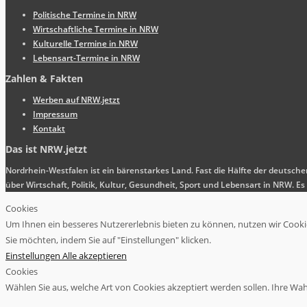
Politische Termine in NRW
Wirtschaftliche Termine in NRW
Kulturelle Termine in NRW
Lebensart-Termine in NRW
Zahlen & Fakten
Werben auf NRW.jetzt
Impressum
Kontakt
Das ist NRW.jetzt
Nordrhein-Westfalen ist ein bärenstarkes Land. Fast die Hälfte der deutsch
über Wirtschaft, Politik, Kultur, Gesundheit, Sport und Lebensart in NRW.
Cookies
Um Ihnen ein besseres Nutzererlebnis bieten zu können, nutzen wir Cookies
Sie möchten, indem Sie auf "Einstellungen" klicken.
Einstellungen
Alle akzeptieren
Cookies
Wählen Sie aus, welche Art von Cookies akzeptiert werden sollen. Ihre Wahl 