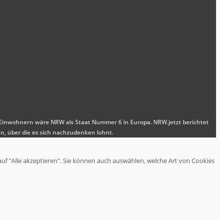
nen Einwohnern wäre NRW als Staat Nummer 6 in Europa. NRW.jetzt berichtet
n, über die es sich nachzudenken lohnt.
auf "Alle akzeptieren". Sie können auch auswählen, welche Art von Cookies