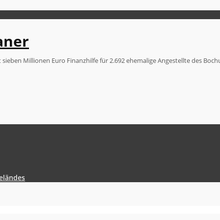
aner
sieben Millionen Euro Finanzhilfe für 2.692 ehemalige Angestellte des Boc
Geländes