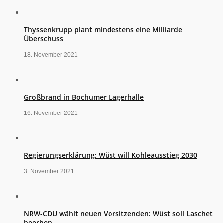
Thyssenkrupp plant mindestens eine Milliarde
Überschuss
18. November 2021
Großbrand in Bochumer Lagerhalle
16. November 2021
Regierungserklärung: Wüst will Kohleausstieg 2030
3. November 2021
NRW-CDU wählt neuen Vorsitzenden: Wüst soll Laschet
beerben