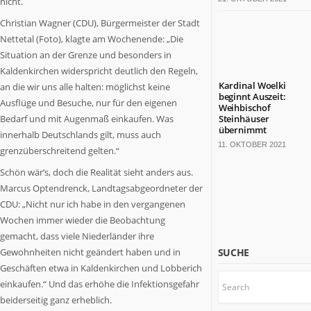
nicht.
bärenstarkes
Land.
Christian Wagner (CDU), Bürgermeister der Stadt
Fast
Nettetal (Foto), klagte am Wochenende: „Die
die
Situation an der Grenze und besonders in
Hälfte
Kaldenkirchen widerspricht deutlich den Regeln,
der
Kardinal Woelki
an die wir uns alle halten: möglichst keine
deutschen
beginnt Auszeit:
Ausflüge und Besuche, nur für den eigenen
Weihbischof
TOP
Bedarf und mit Augenmaß einkaufen. Was
Steinhäuser
100-
übernimmt
innerhalb Deutschlands gilt, muss auch
Konzerne
11. OKTOBER 2021
grenzüberschreitend gelten.“
sitzt
hier.
Schön wär’s, doch die Realität sieht anders aus.
Die
Marcus Optendrenck, Landtagsabgeordneter der
Kulturlandschaft
CDU: „Nicht nur ich habe in den vergangenen
ist
Wochen immer wieder die Beobachtung
bunt.
gemacht, dass viele Niederländer ihre
Mit
Gewohnheiten nicht geändert haben und in
SUCHE
18
Geschäften etwa in Kaldenkirchen und Lobberich
Millionen
einkaufen.“ Und das erhöhe die Infektionsgefahr
Einwohnern
wäre
beiderseitig ganz erheblich.