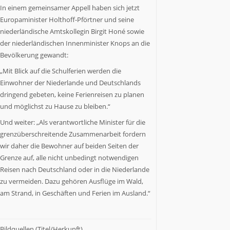
NRW
In einem gemeinsamer Appell haben sich jetzt
als
Europaminister Holthoff-Pförtner und seine
Staat
niederländische Amtskollegin Birgit Honé sowie
Nummer
der niederländischen Innenminister Knops an die
6
Bevölkerung gewandt:
in
Europa.
„Mit Blick auf die Schulferien werden die
NRW.jetzt
Einwohner der Niederlande und Deutschlands
berichtet
dringend gebeten, keine Ferienreisen zu planen
über
und möglichst zu Hause zu bleiben.“
Wirtschaft,
Politik,
Und weiter: „Als verantwortliche Minister für die
Kultur,
grenzüberschreitende Zusammenarbeit fordern
Gesundheit,
wir daher die Bewohner auf beiden Seiten der
Sport
Grenze auf, alle nicht unbedingt notwendigen
und
Reisen nach Deutschland oder in die Niederlande
Lebensart
zu vermeiden. Dazu gehören Ausflüge im Wald,
in
am Strand, in Geschäften und Ferien im Ausland.“
NRW.
Es
kommen
Menschen
Bildquellen (Titel/Herkunft)