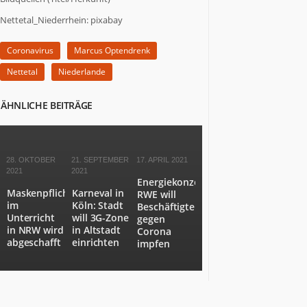
zu
Nettetal_Niederrhein: pixabay
Wort,
die
Coronavirus
Marcus Optendrenk
etwas
zu
Nettetal
Niederlande
sagen
haben.
ÄHNLICHE BEITRÄGE
Wir
stoßen
Themen
an,
28. OKTOBER
21. SEPTEMBER
17. APRIL 2021
über
2021
2021
Energiekonzern
die
Maskenpflicht
Karneval in
RWE will
es
im
Köln: Stadt
Beschäftigte
sich
Unterricht
will 3G-Zone
gegen
nachzudenken
in NRW wird
in Altstadt
Corona
abgeschafft
einrichten
lohnt.
impfen