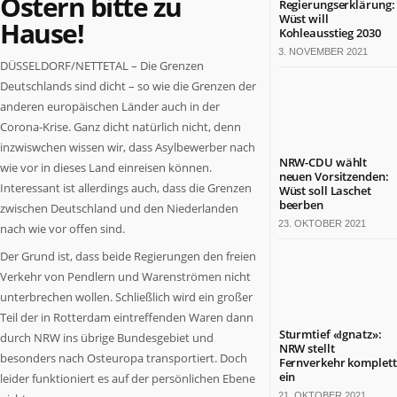
Ostern bitte zu
Regierungserklärung:
Termine
Wüst will
Hause!
in
Kohleausstieg 2030
NRW
3. NOVEMBER 2021
DÜSSELDORF/NETTETAL – Die Grenzen
Deutschlands sind dicht – so wie die Grenzen der
ZAHLEN
&
anderen europäischen Länder auch in der
FAKTEN
Corona-Krise. Ganz dicht natürlich nicht, denn
inzwiswchen wissen wir, dass Asylbewerber nach
Werben
NRW-CDU wählt
wie vor in dieses Land einreisen können.
auf
neuen Vorsitzenden:
Interessant ist allerdings auch, dass die Grenzen
Wüst soll Laschet
NRW.jetzt
beerben
zwischen Deutschland und den Niederlanden
Impressum
23. OKTOBER 2021
nach wie vor offen sind.
Kontakt
Der Grund ist, dass beide Regierungen den freien
DAS
Verkehr von Pendlern und Warenströmen nicht
IST
NRW.JETZT
unterbrechen wollen. Schließlich wird ein großer
Teil der in Rotterdam eintreffenden Waren dann
Nordrhein-
Sturmtief «Ignatz»:
durch NRW ins übrige Bundesgebiet und
NRW stellt
Westfalen
besonders nach Osteuropa transportiert. Doch
Fernverkehr komplett
ist
ein
leider funktioniert es auf der persönlichen Ebene
ein
21. OKTOBER 2021