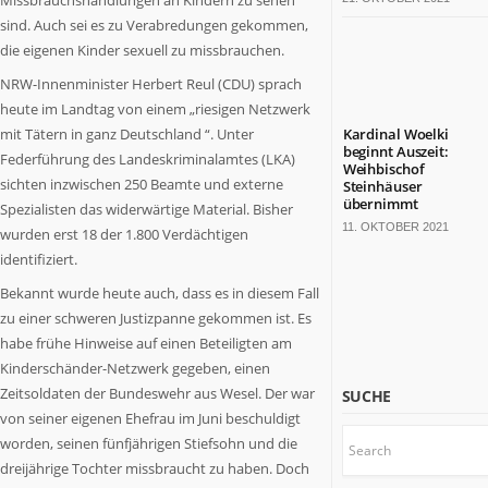
Missbrauchshandlungen an Kindern zu sehen
bärenstarkes
sind. Auch sei es zu Verabredungen gekommen,
Land.
die eigenen Kinder sexuell zu missbrauchen.
Fast
die
NRW-Innenminister Herbert Reul (CDU) sprach
Hälfte
heute im Landtag von einem „riesigen Netzwerk
der
mit Tätern in ganz Deutschland “. Unter
Kardinal Woelki
deutschen
beginnt Auszeit:
Federführung des Landeskriminalamtes (LKA)
Weihbischof
TOP
sichten inzwischen 250 Beamte und externe
Steinhäuser
100-
übernimmt
Spezialisten das widerwärtige Material. Bisher
Konzerne
11. OKTOBER 2021
wurden erst 18 der 1.800 Verdächtigen
sitzt
identifiziert.
hier.
Die
Bekannt wurde heute auch, dass es in diesem Fall
Kulturlandschaft
zu einer schweren Justizpanne gekommen ist. Es
ist
habe frühe Hinweise auf einen Beteiligten am
bunt.
Kinderschänder-Netzwerk gegeben, einen
Mit
Zeitsoldaten der Bundeswehr aus Wesel. Der war
SUCHE
18
von seiner eigenen Ehefrau im Juni beschuldigt
Millionen
worden, seinen fünfjährigen Stiefsohn und die
Einwohnern
dreijährige Tochter missbraucht zu haben. Doch
wäre