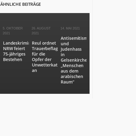
ÄHNLICHE BEITRÄGE
zu
Wort,
die
etwas
5. OKTOBER
26. AUGUST
14. MAI 2021
zu
2021
2021
sagen
Antisemitismus
Landeskriminalamt
Reul ordnet
und
haben.
NRW feiert
Trauerbeflaggung
Judenhass
Wir
75-jähriges
für die
in
stoßen
Bestehen
Opfer der
Gelsenkirchen:
Themen
Unwetterkatastrophe
„Menschen
an,
an
aus dem
über
arabischen
Raum“
die
es
sich
nachzudenken
lohnt.