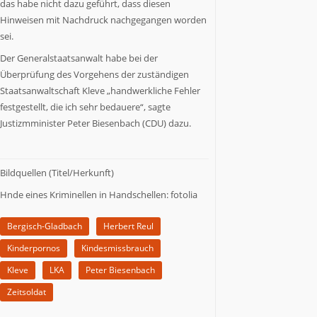
NRW
das habe nicht dazu geführt, dass diesen
als
Hinweisen mit Nachdruck nachgegangen worden
Staat
sei.
Nummer
Der Generalstaatsanwalt habe bei der
6
Überprüfung des Vorgehens der zuständigen
in
Staatsanwaltschaft Kleve „handwerkliche Fehler
Europa.
festgestellt, die ich sehr bedauere“, sagte
NRW.jetzt
berichtet
Justizmminister Peter Biesenbach (CDU) dazu.
über
Wirtschaft,
Politik,
Bildquellen (Titel/Herkunft)
Kultur,
Hnde eines Kriminellen in Handschellen: fotolia
Gesundheit,
Sport
und
Bergisch-Gladbach
Herbert Reul
Lebensart
Kinderpornos
Kindesmissbrauch
in
Kleve
LKA
Peter Biesenbach
NRW.
Es
Zeitsoldat
kommen
Menschen