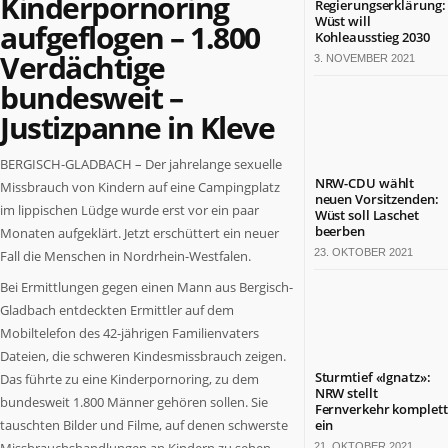
Kinderpornoring
Regierungserklärung:
Termine
Wüst will
aufgeflogen – 1.800
in
Kohleausstieg 2030
Verdächtige
NRW
3. NOVEMBER 2021
bundesweit –
ZAHLEN
Justizpanne in Kleve
&
FAKTEN
BERGISCH-GLADBACH – Der jahrelange sexuelle
Werben
NRW-CDU wählt
Missbrauch von Kindern auf eine Campingplatz
auf
neuen Vorsitzenden:
im lippischen Lüdge wurde erst vor ein paar
Wüst soll Laschet
NRW.jetzt
beerben
Monaten aufgeklärt. Jetzt erschüttert ein neuer
Impressum
23. OKTOBER 2021
Fall die Menschen in Nordrhein-Westfalen.
Kontakt
Bei Ermittlungen gegen einen Mann aus Bergisch-
DAS
Gladbach entdeckten Ermittler auf dem
IST
NRW.JETZT
Mobiltelefon des 42-jährigen Familienvaters
Dateien, die schweren Kindesmissbrauch zeigen.
Nordrhein-
Sturmtief «Ignatz»:
Das führte zu eine Kinderpornoring, zu dem
NRW stellt
Westfalen
bundesweit 1.800 Männer gehören sollen. Sie
Fernverkehr komplett
ist
tauschten Bilder und Filme, auf denen schwerste
ein
ein
21. OKTOBER 2021