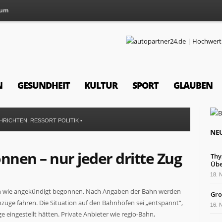
sum
N
GESUNDHEIT
KULTUR
SPORT
GLAUBEN
CHRICHTEN
,
RESSORT POLITIK
•
NEU
nnen – nur jeder dritte Zug
Thy
Übe
18.
en wie angekündigt begonnen. Nach Angaben der Bahn werden
Gro
nzüge fahren. Die Situation auf den Bahnhöfen sei „entspannt“,
16.
ge eingestellt hätten. Private Anbieter wie regio-Bahn,