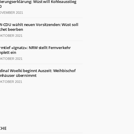
ierungserklärung: Wüst will Kohleausstieg
0
NOVEMBER 2021
-CDU wählt neuen Vorsitzenden: Wüst soll
chet beerben
 OKTOBER 2021
rmtief «Ignatz»: NRW stellt Fernverkehr
plett ein
 OKTOBER 2021
dinal Woelki beginnt Auszeit: Weihbischof
inhäuser übernimmt
 OKTOBER 2021
CHE