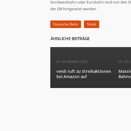
Nordwestbahn oder Eurobahn sind von den Strei
der DB fortgesetzt werden.
Deutsche Bahn
Streik
ÄHNLICHE BEITRÄGE
Notwendig
Diese
Cookies
sind nicht
23. NOVEMBER 2018
19. JULI
optional. Sie
werden
verdi ruft zu Streikaktionen
Massi
benötigt,
bei Amazon auf
Bahnv
damit die
Website
funktioniert.
Statistiken
Damit wir die
Funktionalität
und Struktur