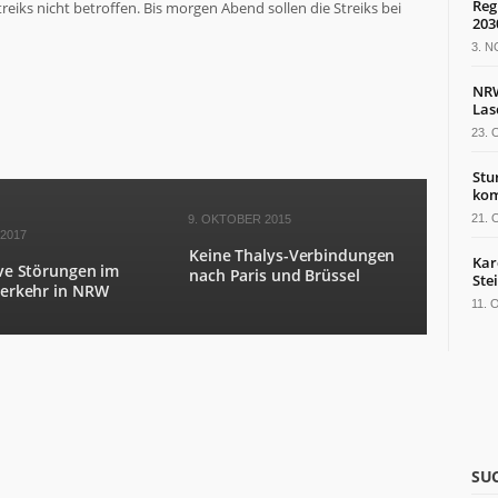
Reg
ks nicht betroffen. Bis morgen Abend sollen die Streiks bei
203
3. 
NRW
Las
23.
Stu
kom
21.
9. OKTOBER 2015
 2017
Keine Thalys-Verbindungen
Kar
ve Störungen im
nach Paris und Brüssel
Ste
erkehr in NRW
11.
SU