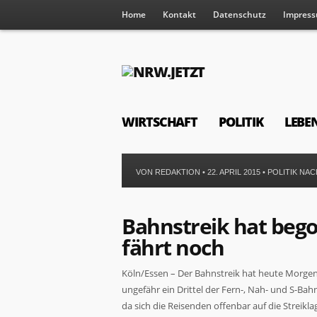
Home
Kontakt
Datenschutz
Impres
WIRTSCHAFT
POLITIK
LEBE
VON
REDAKTION
• 22. APRIL 2015 •
POLITIK NA
Bahnstreik hat bego
fährt noch
Köln/Essen – Der Bahnstreik hat heute Morg
ungefähr ein Drittel der Fern-, Nah- und S-Bah
da sich die Reisenden offenbar auf die Streikla