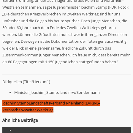
Bei der Eröffnung, an der auch Jugendliche aus Polen und Nordrhein-
Westfalen teilnahmen, sagte Jugendminister Joachim Stamp (FDP, Foto):
„Die deutschen Kriegsverbrechen im Zweiten Weltkrieg sind für uns
unfassbar und die Folgen bis heute spürbar. Doch junge Menschen, die
50 oder 60 Jahre nach dem Ende des Zweiten Weltkriegs geboren
wurden, können die Gräueltaten nur schwer in ihrer ganzen Dimension
begreifen. Deswegen ist die Dokumentation der Taten genauso wichtig
wie der Blick in eine gemeinsame, friedliche Zukunft durch das
Zusammenkommen junger Menschen. Ich freue mich, dass bereits mehr
als 80 Begegnungen mit 1.150 Jugendlichen stattgefunden haben.“
Bildquellen (Titel/Herkunft)
Minister_Joachim_Stamp: land nrw/Sondermann
Joachim Stamp
Landschaftsverband Rheinland (LVR)
NS-
Verbrechen
Zweiter Weltkrieg
Ähnliche Beiträge