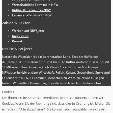
Wirtschaftliche Termine in NRW
Kulturelle Termine in NRW
Lebensart-Termine in NRW
Zahlen & Fakten
Werben auf NRW.jetzt
Impressum
Kontakt
Das ist NRW.jetzt
Nordrhein-Westfalen ist ein bärenstarkes Land. Fast die Hälfte der
deutschen TOP 100-Konzerne sitzt hier. Die Kulturlandschaft ist bunt. Mit
18 Millionen Einwohnern wäre NRW als Staat Nummer 6 in Europa.
NRW.jetzt berichtet über Wirtschaft, Politik, Kultur, Gesundheit, Sport und
Lebensart in NRW. Es kommen Menschen zu Wort, die etwas zu sagen
haben. Wir stoßen Themen an, über die es sich nachzudenken lohnt.
Cookies
Um Ihnen ein besseres Nutzererlebnis bieten zu können, nutzen wir
Cookies. Wenn Sie der Meinung sind, dass dies in Ordnung ist, klicken Sie
einfach auf "Alle akzeptieren". Sie können auch auswählen, welche Art