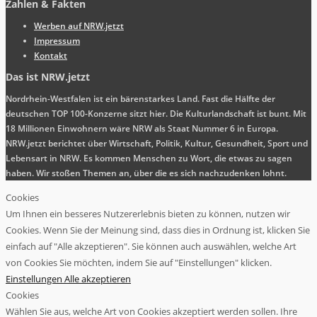
Zahlen & Fakten
Werben auf NRW.jetzt
Impressum
Kontakt
Das ist NRW.jetzt
Nordrhein-Westfalen ist ein bärenstarkes Land. Fast die Hälfte der
deutschen TOP 100-Konzerne sitzt hier. Die Kulturlandschaft ist bunt. Mit
18 Millionen Einwohnern wäre NRW als Staat Nummer 6 in Europa.
NRW.jetzt berichtet über Wirtschaft, Politik, Kultur, Gesundheit, Sport und
Lebensart in NRW. Es kommen Menschen zu Wort, die etwas zu sagen
haben. Wir stoßen Themen an, über die es sich nachzudenken lohnt.
Cookies
Um Ihnen ein besseres Nutzererlebnis bieten zu können, nutzen wir
Cookies. Wenn Sie der Meinung sind, dass dies in Ordnung ist, klicken Sie
einfach auf "Alle akzeptieren". Sie können auch auswählen, welche Art
von Cookies Sie möchten, indem Sie auf "Einstellungen" klicken.
Einstellungen
Alle akzeptieren
Cookies
Wählen Sie aus, welche Art von Cookies akzeptiert werden sollen. Ihre