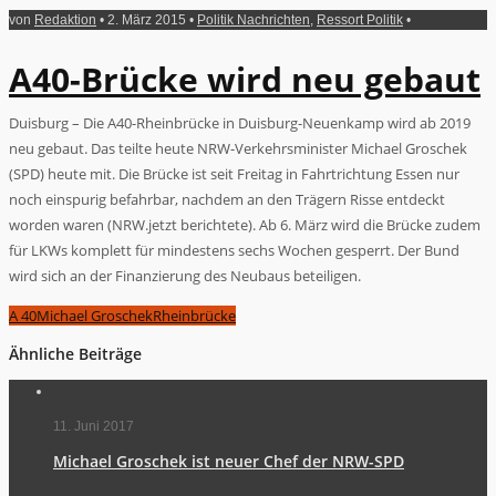
von
Redaktion
• 2. März 2015 •
Politik Nachrichten
,
Ressort Politik
•
A40-Brücke wird neu gebaut
Duisburg – Die A40-Rheinbrücke in Duisburg-Neuenkamp wird ab 2019
neu gebaut. Das teilte heute NRW-Verkehrsminister Michael Groschek
(SPD) heute mit. Die Brücke ist seit Freitag in Fahrtrichtung Essen nur
noch einspurig befahrbar, nachdem an den Trägern Risse entdeckt
worden waren (NRW.jetzt berichtete). Ab 6. März wird die Brücke zudem
für LKWs komplett für mindestens sechs Wochen gesperrt. Der Bund
wird sich an der Finanzierung des Neubaus beteiligen.
A 40
Michael Groschek
Rheinbrücke
Ähnliche Beiträge
11. Juni 2017
Michael Groschek ist neuer Chef der NRW-SPD