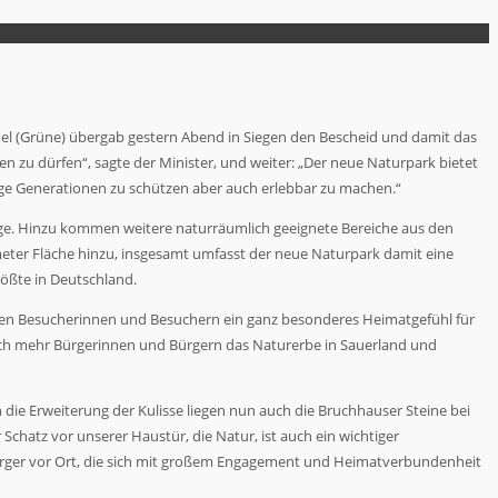
mel (Grüne) übergab gestern Abend in Siegen den Bescheid und damit das
 zu dürfen“, sagte der Minister, und weiter: „Der neue Naturpark bietet
ige Generationen zu schützen aber auch erlebbar zu machen.“
ge. Hinzu kommen weitere naturräumlich geeignete Bereiche aus den
ter Fläche hinzu, insgesamt umfasst der neue Naturpark damit eine
ößte in Deutschland.
 den Besucherinnen und Besuchern ein ganz besonderes Heimatgefühl für
och mehr Bürgerinnen und Bürgern das Naturerbe in Sauerland und
 die Erweiterung der Kulisse liegen nun auch die Bruchhauser Steine bei
chatz vor unserer Haustür, die Natur, ist auch ein wichtiger
ürger vor Ort, die sich mit großem Engagement und Heimatverbundenheit