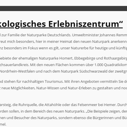
kologisches Erlebniszentrum“
ell zur Familie der Naturparke Deutschlands. Umweltminister Johannes Rem
reut mich besonders, hier in meiner Heimat den neuen Naturpark anerkennen
anz besonders im Fokus wenn es gilt, unser Naturerbe für heutige und künft
 Gebiete der ehemaligen Naturparke Homert, Ebbegebirge und Rothaargebir
chsauerlandkreis. Mit den neuen Flächen kommen über 1.000 Quadratkilome
in Nordrhein-Westfalen und nach dem Naturpark Südschwarzwald der zweitgr
nd stehen für nachhaltigen Tourismus. Mit ihren Angeboten vermitteln Sie
nz neue Möglichkeiten, Natur-Wissen und Natur-Erleben zu gestalten und n
rsteig, die Ruhrquelle, die Attahöhle oder das Felsenmeer bei Hemer. Durch
 sollen, in dem Bereich des neuen Naturparks. „Die Beispiele zeigen, der S
innen und Besucher des Naturparks, sondern ebenso die Bürgerinnen und B
mel.