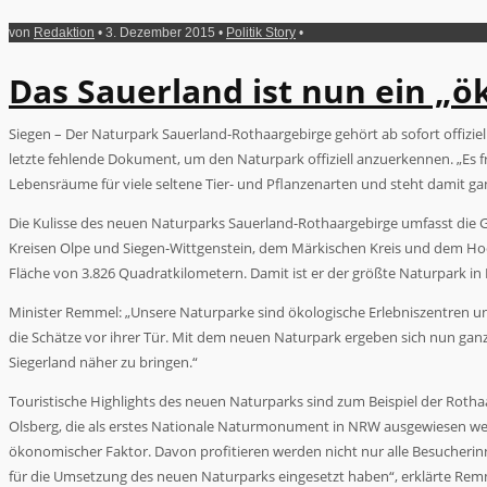
von
Redaktion
• 3. Dezember 2015 •
Politik Story
•
Das Sauerland ist nun ein „ö
Siegen – Der Naturpark Sauerland-Rothaargebirge gehört ab sofort offizi
letzte fehlende Dokument, um den Naturpark offiziell anzuerkennen. „Es f
Lebensräume für viele seltene Tier- und Pflanzenarten und steht damit g
Die Kulisse des neuen Naturparks Sauerland-Rothaargebirge umfasst die
Kreisen Olpe und Siegen-Wittgenstein, dem Märkischen Kreis und dem Ho
Fläche von 3.826 Quadratkilometern. Damit ist er der größte Naturpark 
Minister Remmel: „Unsere Naturparke sind ökologische Erlebniszentren u
die Schätze vor ihrer Tür. Mit dem neuen Naturpark ergeben sich nun ga
Siegerland näher zu bringen.“
Touristische Highlights des neuen Naturparks sind zum Beispiel der Rothaa
Olsberg, die als erstes Nationale Naturmonument in NRW ausgewiesen werden
ökonomischer Faktor. Davon profitieren werden nicht nur alle Besucher
für die Umsetzung des neuen Naturparks eingesetzt haben“, erklärte Rem