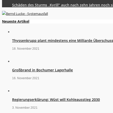
Schäden des Sturms „Kyrill“ auch nach zehn Jahren noch s
Neueste Artikel
Thyssenkrupp plant mindestens eine Milliarde Überschus
18. November 2021
Großbrand in Bochumer Lagerhalle
16. November 2021
Regierungserklärung: Wüst will Kohleausstieg 2030
3. November 2021