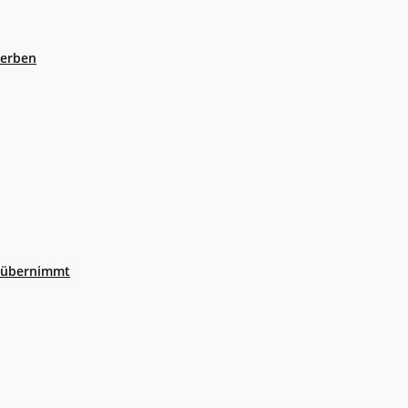
eerben
r übernimmt