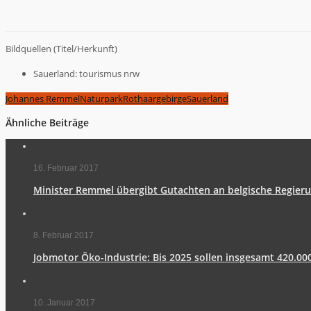
Bildquellen (Titel/Herkunft)
Sauerland: tourismus nrw
Johannes Remmel
Naturpark
Rothaargebirge
Sauerland
Ähnliche Beiträge
16. Februar 2017
Minister Remmel übergibt Gutachten an belgische Regier
8. Februar 2017
Jobmotor Öko-Industrie: Bis 2025 sollen insgesamt 420.00
10. Januar 2017