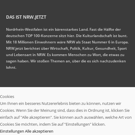
DAS IST NRW.JETZT
Nordrhein-Westfalen ist ein bärenstarkes Land. Fast die Hälfte der
deutschen TOP 100-Konzerne sitzt hier. Die Kulturlandschaft ist bunt.
Mit 18 Millionen Einwohnern wäre NRW als Staat Nummer 6 in Europa.
NRW.jetzt berichtet über Wirtschaft, Politik, Kultur, Gesundheit, Sport
und Lebensart in NRW. Es kommen Menschen zu Wort, die etwas zu
sagen haben. Wir stoßen Themen an, über die es sich nachzudenken
lohnt.
Cookies
Um Ihnen ein besseres Nutzererlebnis bieten zu können, nutzen wir
Cookies. Wenn Sie der Meinung sind, dass dies in Ordnung ist, klicken Sie
einfach auf "Alle akzeptieren". Sie können auch auswählen, welche Art von
Cookies Sie möchten, indem Sie auf "Einstellungen" klicken.
Einstellungen
Alle akzeptieren