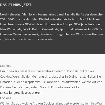
DAS IST NRW.JETZT
Nordrhein-Westfalen ist ein bärenstarkes Land. Fast die Hälfte der deutschen
TOP 100-Konzerne sitzt hier. Die Kulturlandschaft ist bunt. Mit 18 Millionen
Einwohnern wäre NRW als Staat Nummer 6 in Europa. NRW.jetzt berichtet
über Wirtschaft, Politik, Kultur, Gesundheit, Sport und Lebensart in NRW. Es
kommen Menschen zu Wort, die etwas zu sagen haben. Wir stoßen Themen
an, über die es sich nachzudenken lohnt.
Cookies
Um Ihnen ein besseres Nutzererlebnis bieten zu können, nutzen wir
Cookies. Wenn Sie der Meinung sind, dass dies in Ordnung ist, klicken Sie
einfach auf "Alle akzeptieren". Sie können auch auswählen, welche Art von
Cookies Sie möchten, indem Sie auf "Einstellungen" klicken.
Einstellungen
Alle akzeptieren
Cookies
Wählen Sie aus, welche Art von Cookies akzeptiert werden sollen. Ihre Wahl