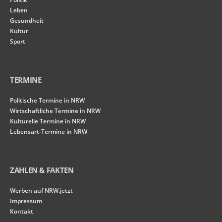
Leben
Gesundheit
Kultur
Sport
Notwendig
TERMINE
Diese
Cookies
Politische Termine in NRW
sind nicht
Wirtschaftliche Termine in NRW
optional. Sie
werden
Kulturelle Termine in NRW
benötigt,
Lebensart-Termine in NRW
damit die
Website
funktioniert.
ZAHLEN & FAKTEN
Statistiken
Werben auf NRW.jetzt
Damit wir die
Impressum
Funktionalität
Kontakt
und Struktur