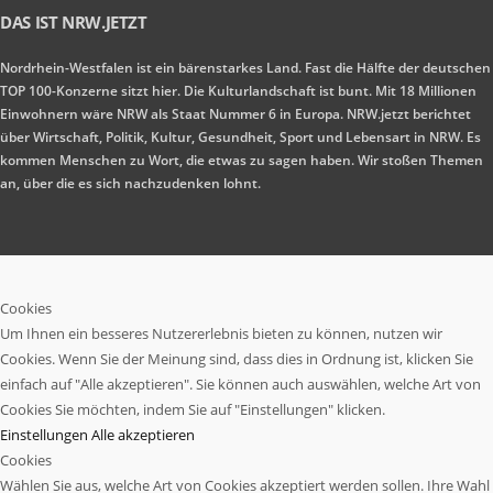
DAS IST NRW.JETZT
Nordrhein-Westfalen ist ein bärenstarkes Land. Fast die Hälfte der deutschen
TOP 100-Konzerne sitzt hier. Die Kulturlandschaft ist bunt. Mit 18 Millionen
Einwohnern wäre NRW als Staat Nummer 6 in Europa. NRW.jetzt berichtet
über Wirtschaft, Politik, Kultur, Gesundheit, Sport und Lebensart in NRW. Es
kommen Menschen zu Wort, die etwas zu sagen haben. Wir stoßen Themen
an, über die es sich nachzudenken lohnt.
Cookies
Um Ihnen ein besseres Nutzererlebnis bieten zu können, nutzen wir
Cookies. Wenn Sie der Meinung sind, dass dies in Ordnung ist, klicken Sie
einfach auf "Alle akzeptieren". Sie können auch auswählen, welche Art von
Cookies Sie möchten, indem Sie auf "Einstellungen" klicken.
Einstellungen
Alle akzeptieren
Cookies
Wählen Sie aus, welche Art von Cookies akzeptiert werden sollen. Ihre Wahl