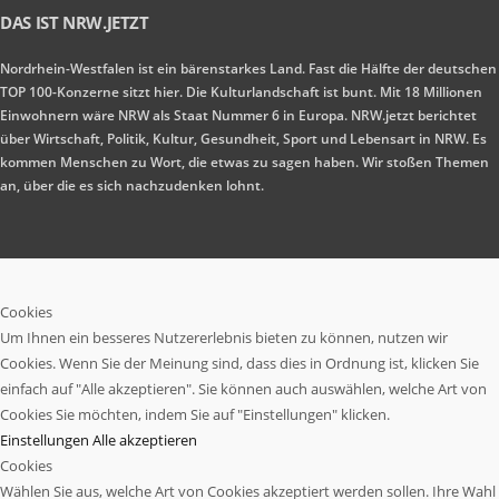
DAS IST NRW.JETZT
Nordrhein-Westfalen ist ein bärenstarkes Land. Fast die Hälfte der deutschen
TOP 100-Konzerne sitzt hier. Die Kulturlandschaft ist bunt. Mit 18 Millionen
Einwohnern wäre NRW als Staat Nummer 6 in Europa. NRW.jetzt berichtet
über Wirtschaft, Politik, Kultur, Gesundheit, Sport und Lebensart in NRW. Es
kommen Menschen zu Wort, die etwas zu sagen haben. Wir stoßen Themen
an, über die es sich nachzudenken lohnt.
Cookies
Um Ihnen ein besseres Nutzererlebnis bieten zu können, nutzen wir
Cookies. Wenn Sie der Meinung sind, dass dies in Ordnung ist, klicken Sie
einfach auf "Alle akzeptieren". Sie können auch auswählen, welche Art von
Cookies Sie möchten, indem Sie auf "Einstellungen" klicken.
Einstellungen
Alle akzeptieren
Cookies
Wählen Sie aus, welche Art von Cookies akzeptiert werden sollen. Ihre Wahl