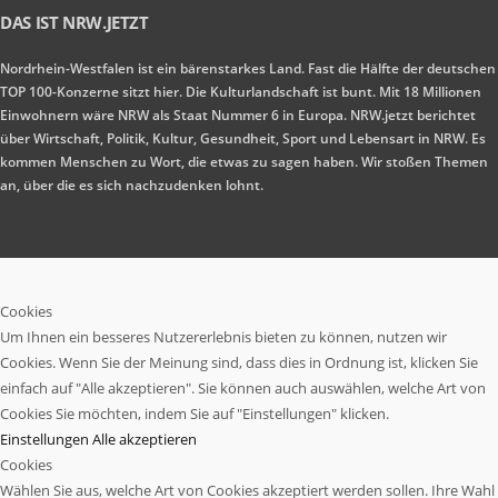
DAS IST NRW.JETZT
Nordrhein-Westfalen ist ein bärenstarkes Land. Fast die Hälfte der deutschen
TOP 100-Konzerne sitzt hier. Die Kulturlandschaft ist bunt. Mit 18 Millionen
Einwohnern wäre NRW als Staat Nummer 6 in Europa. NRW.jetzt berichtet
über Wirtschaft, Politik, Kultur, Gesundheit, Sport und Lebensart in NRW. Es
kommen Menschen zu Wort, die etwas zu sagen haben. Wir stoßen Themen
an, über die es sich nachzudenken lohnt.
Cookies
Um Ihnen ein besseres Nutzererlebnis bieten zu können, nutzen wir
Cookies. Wenn Sie der Meinung sind, dass dies in Ordnung ist, klicken Sie
einfach auf "Alle akzeptieren". Sie können auch auswählen, welche Art von
Cookies Sie möchten, indem Sie auf "Einstellungen" klicken.
Einstellungen
Alle akzeptieren
Cookies
Wählen Sie aus, welche Art von Cookies akzeptiert werden sollen. Ihre Wahl