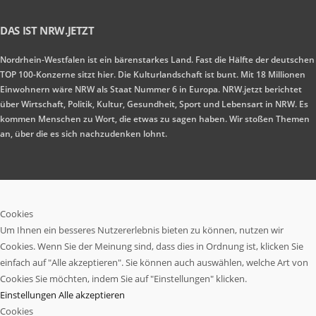
DAS IST NRW.JETZT
Nordrhein-Westfalen ist ein bärenstarkes Land. Fast die Hälfte der deutschen
TOP 100-Konzerne sitzt hier. Die Kulturlandschaft ist bunt. Mit 18 Millionen
Einwohnern wäre NRW als Staat Nummer 6 in Europa. NRW.jetzt berichtet
über Wirtschaft, Politik, Kultur, Gesundheit, Sport und Lebensart in NRW. Es
kommen Menschen zu Wort, die etwas zu sagen haben. Wir stoßen Themen
an, über die es sich nachzudenken lohnt.
Cookies
Um Ihnen ein besseres Nutzererlebnis bieten zu können, nutzen wir
Cookies. Wenn Sie der Meinung sind, dass dies in Ordnung ist, klicken Sie
einfach auf "Alle akzeptieren". Sie können auch auswählen, welche Art von
Cookies Sie möchten, indem Sie auf "Einstellungen" klicken.
Einstellungen
Alle akzeptieren
Cookies