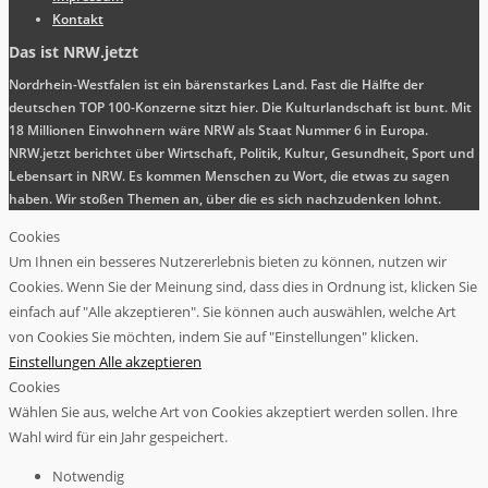
Kontakt
Das ist NRW.jetzt
Nordrhein-Westfalen ist ein bärenstarkes Land. Fast die Hälfte der
deutschen TOP 100-Konzerne sitzt hier. Die Kulturlandschaft ist bunt. Mit
18 Millionen Einwohnern wäre NRW als Staat Nummer 6 in Europa.
NRW.jetzt berichtet über Wirtschaft, Politik, Kultur, Gesundheit, Sport und
Lebensart in NRW. Es kommen Menschen zu Wort, die etwas zu sagen
haben. Wir stoßen Themen an, über die es sich nachzudenken lohnt.
Cookies
Um Ihnen ein besseres Nutzererlebnis bieten zu können, nutzen wir
Cookies. Wenn Sie der Meinung sind, dass dies in Ordnung ist, klicken Sie
einfach auf "Alle akzeptieren". Sie können auch auswählen, welche Art
von Cookies Sie möchten, indem Sie auf "Einstellungen" klicken.
Einstellungen
Alle akzeptieren
Cookies
Wählen Sie aus, welche Art von Cookies akzeptiert werden sollen. Ihre
Wahl wird für ein Jahr gespeichert.
Notwendig