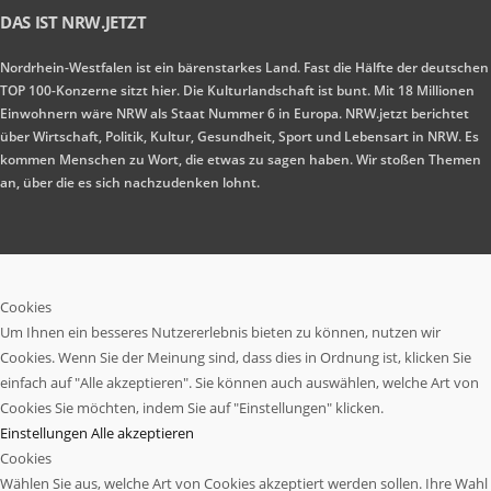
DAS IST NRW.JETZT
Nordrhein-Westfalen ist ein bärenstarkes Land. Fast die Hälfte der deutschen
TOP 100-Konzerne sitzt hier. Die Kulturlandschaft ist bunt. Mit 18 Millionen
Einwohnern wäre NRW als Staat Nummer 6 in Europa. NRW.jetzt berichtet
über Wirtschaft, Politik, Kultur, Gesundheit, Sport und Lebensart in NRW. Es
kommen Menschen zu Wort, die etwas zu sagen haben. Wir stoßen Themen
an, über die es sich nachzudenken lohnt.
Cookies
Um Ihnen ein besseres Nutzererlebnis bieten zu können, nutzen wir
Cookies. Wenn Sie der Meinung sind, dass dies in Ordnung ist, klicken Sie
einfach auf "Alle akzeptieren". Sie können auch auswählen, welche Art von
Cookies Sie möchten, indem Sie auf "Einstellungen" klicken.
Einstellungen
Alle akzeptieren
Cookies
Wählen Sie aus, welche Art von Cookies akzeptiert werden sollen. Ihre Wahl