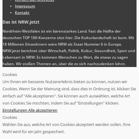
Impressum
Kontakt
Das ist NRW.jetzt
Nordrhein-Westfalen ist ein bärenstarkes Land. Fast die Hälfte der
deutschen TOP 100-Konzerne sitzt hier. Die Kulturlandschaft ist bunt. Mit
18 Millionen Einwohnern wäre NRW als Staat Nummer 6 in Europa.
NRW.jetzt berichtet über Wirtschaft, Politik, Kultur, Gesundheit, Sport und
Lebensart in NRW. Es kommen Menschen zu Wort, die etwas zu sagen
haben. Wir stoßen Themen an, über die es sich nachzudenken lohnt.
Cookies
Um Ihnen ein besseres Nutzererlebnis bieten zu können, nutzen wir
Cookies. Wenn Sie der Meinung sind, dass dies in Ordnung ist, klicken Sie
einfach auf "Alle akzeptieren". Sie können auch auswählen, welche Art
von Cookies Sie möchten, indem Sie auf "Einstellungen" klicken.
Einstellungen
Alle akzeptieren
Cookies
Wählen Sie aus, welche Art von Cookies akzeptiert werden sollen. Ihre
Wahl wird für ein Jahr gespeichert.