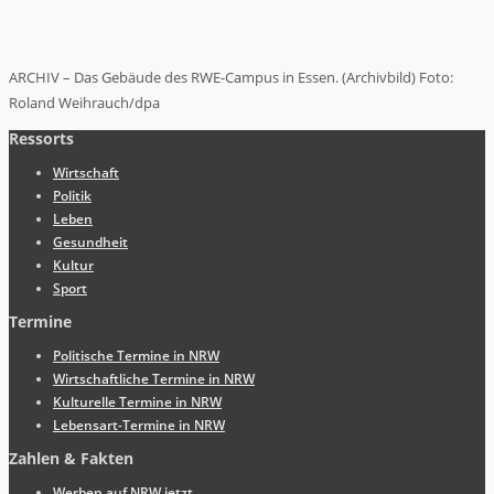
ARCHIV – Das Gebäude des RWE-Campus in Essen. (Archivbild) Foto:
Roland Weihrauch/dpa
Ressorts
Wirtschaft
Politik
Leben
Gesundheit
Kultur
Sport
Termine
Politische Termine in NRW
Wirtschaftliche Termine in NRW
Kulturelle Termine in NRW
Lebensart-Termine in NRW
Zahlen & Fakten
Werben auf NRW.jetzt