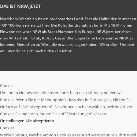
DAS IST NRW.JETZT
Nordrhein-Westfalen ist ein bärenstarkes Land. Fast die Hälfte der deutschen
TOP 100-Konzerne sitzt hier. Die Kulturlandschaft ist bunt. Mit 18 Millionen
Einwohnern wäre NRW als Staat Nummer 6 in Europa. NRW.jetzt berichtet
über Wirtschaft, Politik, Kultur, Gesundheit, Sport und Lebensart in NRW. Es
kommen Menschen zu Wort, die etwas zu sagen haben. Wir stoßen Themen
an, über die es sich nachzudenken lohnt.
Cookies
Um Ihnen ein besseres Nutzererlebnis bieten zu können, nutzen wir
Cookies. Wenn Sie der Meinung sind, dass dies in Ordnung ist, klicken Sie
einfach auf "Alle akzeptieren". Sie können auch auswählen, welche Art von
Cookies Sie möchten, indem Sie auf "Einstellungen" klicken.
Einstellungen
Alle akzeptieren
Cookies
Wählen Sie aus, welche Art von Cookies akzeptiert werden sollen. Ihre Wahl