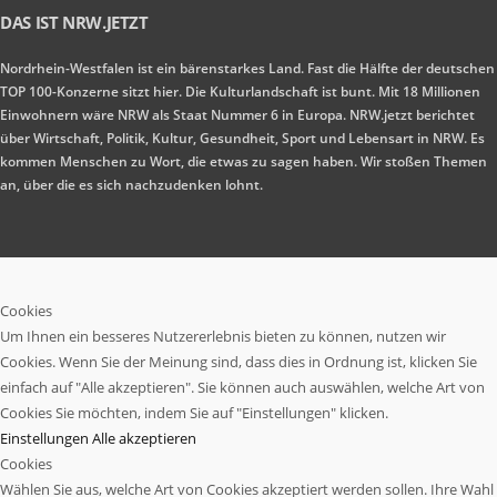
DAS IST NRW.JETZT
Nordrhein-Westfalen ist ein bärenstarkes Land. Fast die Hälfte der deutschen
TOP 100-Konzerne sitzt hier. Die Kulturlandschaft ist bunt. Mit 18 Millionen
Einwohnern wäre NRW als Staat Nummer 6 in Europa. NRW.jetzt berichtet
über Wirtschaft, Politik, Kultur, Gesundheit, Sport und Lebensart in NRW. Es
kommen Menschen zu Wort, die etwas zu sagen haben. Wir stoßen Themen
an, über die es sich nachzudenken lohnt.
Cookies
Um Ihnen ein besseres Nutzererlebnis bieten zu können, nutzen wir
Cookies. Wenn Sie der Meinung sind, dass dies in Ordnung ist, klicken Sie
einfach auf "Alle akzeptieren". Sie können auch auswählen, welche Art von
Cookies Sie möchten, indem Sie auf "Einstellungen" klicken.
Einstellungen
Alle akzeptieren
Cookies
Wählen Sie aus, welche Art von Cookies akzeptiert werden sollen. Ihre Wahl