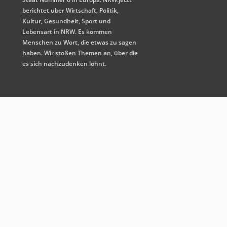
berichtet über Wirtschaft, Politik,
Kultur, Gesundheit, Sport und
Lebensart in NRW. Es kommen
Menschen zu Wort, die etwas zu sagen
haben. Wir stoßen Themen an, über die
es sich nachzudenken lohnt.