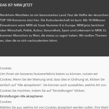
DAS IST NRW.JETZT
Nordrhein-Westfalen ist ein bärenstarkes Land. Fast die Hälfte der deutschen
TOP 100-Konzerne sitzt hier. Die Kulturlandschaft ist bunt. Mit 18 Millionen
Einwohnern wäre NRW als Staat Nummer 6 in Europa. NRW.jetzt berichtet
über Wirtschaft, Politik, Kultur, Gesundheit, Sport und Lebensart in NRW. Es
kommen Menschen zu Wort, die etwas zu sagen haben. Wir stoßen Themen
an, über die es sich nachzudenken lohnt.
Cookies
Um Ihnen ein besseres Nutzererlebnis bieten zu können, nutzen wir
Cookies. Wenn Sie der Meinung sind, dass dies in Ordnung ist, klicken Sie
einfach auf "Alle akzeptieren". Sie können auch auswählen, welche Art von
Cookies Sie möchten, indem Sie auf "Einstellungen" klicken.
Einstellungen
Alle akzeptieren
Cookies
Wählen Sie aus, welche Art von Cookies akzeptiert werden sollen. Ihre Wahl